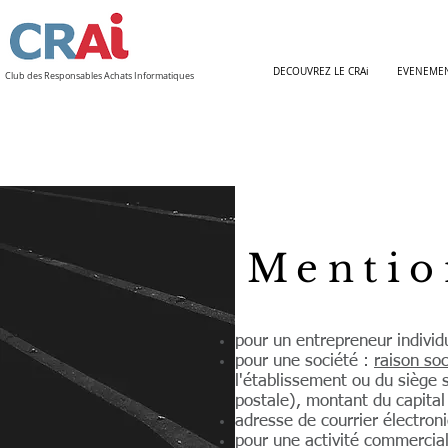
DECOUVREZ LE CRAi
EVENEME
Club des Responsables Achats Informatiques
Mentio
pour un entrepreneur individ
pour une société :
raison soc
l'établissement ou du siège 
postale), montant du capital 
adresse de courrier électron
pour une activité commercial